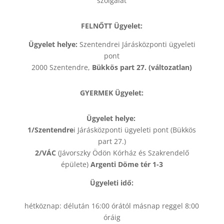
szolgálat
FELNŐTT Ügyelet:
Ügyelet helye:
Szentendrei Járásközponti ügyeleti
pont
2000 Szentendre,
Bükkös part 27. (változatlan)
GYERMEK Ügyelet:
Ügyelet helye:
1/Szentendre
i Járásközponti ügyeleti pont (Bükkös
part 27.)
2/VÁC
(Jávorszky Ödön Kórház és Szakrendelő
épülete)
Argenti Döme tér 1-3
Ügyeleti idő:
hétköznap: délután 16:00 órától másnap reggel 8:00
óráig