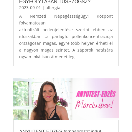
EGYFOLYTÁBAN TÜSSZÖGSZ?
2023-09-01
|
allergia
A Nemzeti Népegészségügyi Központ
folyamatosan
aktualizált pollenjelentése szerint ebben az
időszakban „a parlagfű pollenkoncentrációja
országosan magas, egyre több helyen érheti el
a nagyon magas szintet. A záporok hatására
ugyan lokálisan átmenetileg...
ANYUTEST-EDZÉS tornasorozat indul –