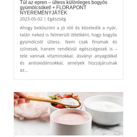
Túl az epren – ültess különleges bogyós
gyümölcsöket! + FLORAPONT
NYEREMÉNYJÁTÉK
2023-05-02
|
Egészség
Ahogy beköszönt a jó idő és közeledik a nyár,
talán neked is felmerült ötletként, hogy bogyós
gyümölcsöt ültess. Nem csak finomak és
színesek, hanem rendkívül egészségesek is –
tele vannak vitaminokkal, ásványi anyagokkal
és antioxidánsokkal, amelyek hozzájárulnak
az...