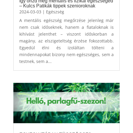
Így őrizd meg mentális és fizikai egészséged
– Kulcs Patikák tippek szenioroknak
2024-03-03
|
Egészség
A mentális egészség megőrzése jelenleg már
nem csak időseknek, hanem a fiataloknak is
kihívást jelenthet – viszont időskorban a
magány, az elszigeteltség érzése fokozottabb.
Egyedül élni és izoláltan tölteni a
mindennapokat bizony nem egészséges, sem a
testnek, sem a...