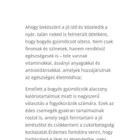
Ahogy beköszönt a jó idő és közeledik a
nyár, talán neked is felmerült ötletként,
hogy bogyós gyümölcsöt ültess. Nem csak
finomak és színesek, hanem rendkívül
egészségesek is – tele vannak
vitaminokkal, ásványi anyagokkal és
antioxidánsokkal, amelyek hozzájárulnak
az egészséges életmódhoz.
Emellett a bogyós gyümölcsök alacsony
kalóriatartalmuk miatt is nagyszerű
választás a fogyókúrázók számára. Ezek az
édes csemegék gyakran tartalmaznak
rostot is, amely segít fenntartani a jó
emésztést és csökkenteni a cukorbetegség
kockázatát.Érdemes fontolóra venni, hogy
beilleszted-e őket az étrendedbe, vagy