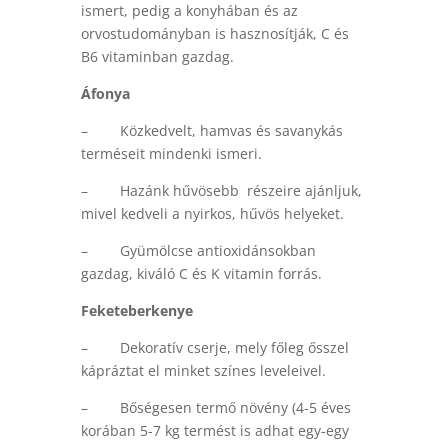
ismert, pedig a konyhában és az
orvostudományban is hasznosítják, C és
B6 vitaminban gazdag.
Áfonya
– Közkedvelt, hamvas és savanykás
terméseit mindenki ismeri.
– Hazánk hűvösebb részeire ajánljuk,
mivel kedveli a nyirkos, hűvös helyeket.
– Gyümölcse antioxidánsokban
gazdag, kiváló C és K vitamin forrás.
Feketeberkenye
– Dekoratív cserje, mely főleg ősszel
kápráztat el minket színes leveleivel.
– Bőségesen termő növény (4-5 éves
korában 5-7 kg termést is adhat egy-egy