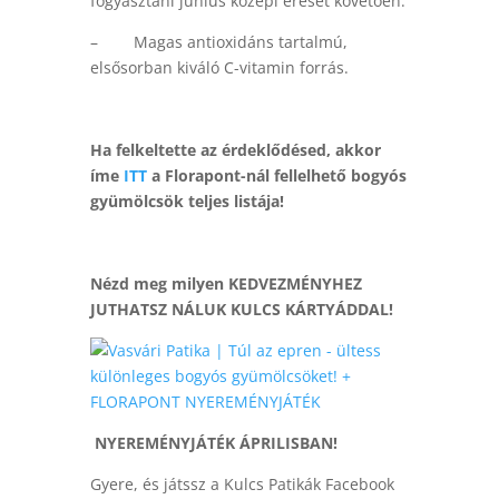
fogyasztani június közepi érését követően.
– Magas antioxidáns tartalmú,
elsősorban kiváló C-vitamin forrás.
Ha felkeltette az érdeklődésed, akkor
íme
ITT
a Florapont-nál fellelhető bogyós
gyümölcsök teljes listája!
Nézd meg milyen KEDVEZMÉNYHEZ
JUTHATSZ NÁLUK KULCS KÁRTYÁDDAL!
NYEREMÉNYJÁTÉK ÁPRILISBAN!
Gyere, és játssz a Kulcs Patikák Facebook