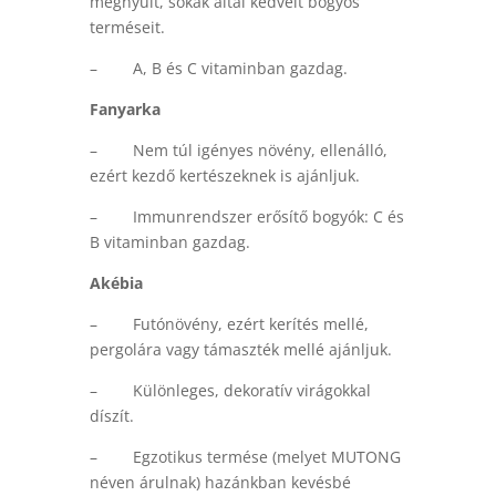
megnyúlt, sokak által kedvelt bogyós
terméseit.
– A, B és C vitaminban gazdag.
Fanyarka
– Nem túl igényes növény, ellenálló,
ezért kezdő kertészeknek is ajánljuk.
– Immunrendszer erősítő bogyók: C és
B vitaminban gazdag.
Akébia
– Futónövény, ezért kerítés mellé,
pergolára vagy támaszték mellé ajánljuk.
– Különleges, dekoratív virágokkal
díszít.
– Egzotikus termése (melyet MUTONG
néven árulnak) hazánkban kevésbé