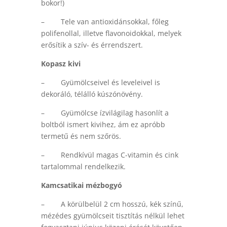
bokor!)
– Tele van antioxidánsokkal, főleg
polifenollal, illetve flavonoidokkal, melyek
erősítik a szív- és érrendszert.
Kopasz kivi
– Gyümölcseivel és leveleivel is
dekoráló, télálló kúszónövény.
– Gyümölcse ízvilágilag hasonlít a
boltból ismert kivihez, ám ez apróbb
termetű és nem szőrös.
– Rendkívül magas C-vitamin és cink
tartalommal rendelkezik.
Kamcsatikai mézbogyó
– A körülbelül 2 cm hosszú, kék színű,
mézédes gyümölcseit tisztítás nélkül lehet