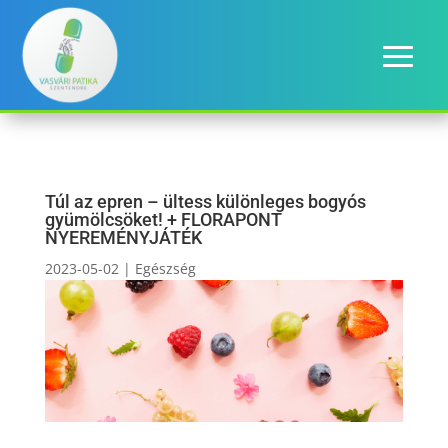
Túl az epren – ültess különleges bogyós
gyümölcsöket! + FLORAPONT
NYEREMÉNYJÁTÉK
2023-05-02
|
Egészség