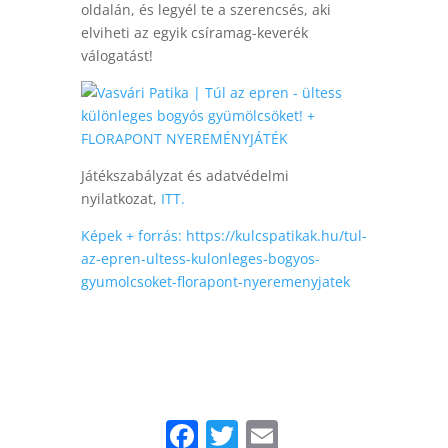
oldalán, és legyél te a szerencsés, aki
elviheti az egyik csíramag-keverék
válogatást!
Játékszabályzat és adatvédelmi
nyilatkozat,
ITT.
Képek + forrás: https://kulcspatikak.hu/tul-
az-epren-ultess-kulonleges-bogyos-
gyumolcsoket-florapont-nyeremenyjatek
Facebook
Twitter
Email