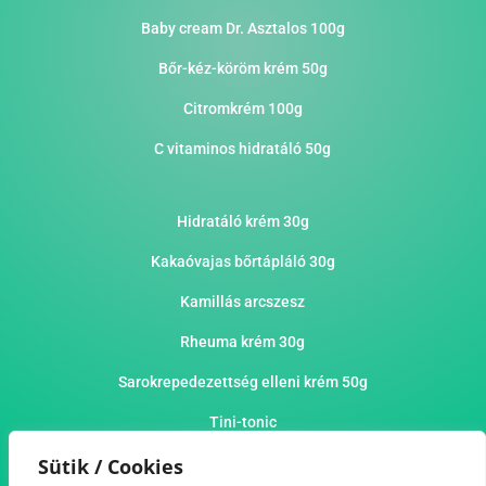
Baby cream Dr. Asztalos 100g
Bőr-kéz-köröm krém 50g
Citromkrém 100g
C vitaminos hidratáló 50g
Hidratáló krém 30g
Kakaóvajas bőrtápláló 30g
Kamillás arcszesz
Rheuma krém 30g
Sarokrepedezettség elleni krém 50g
Tini-tonic
Sütik / Cookies