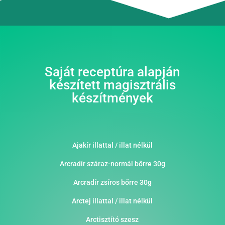
Saját receptúra alapján
készített magisztrális
készítmények
Ajakír illattal / illat nélkül
Arcradír száraz-normál bőrre 30g
Arcradír zsíros bőrre 30g
Arctej illattal / illat nélkül
Arctisztító szesz