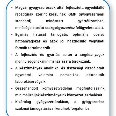
Magyar gyógyszerészek által fejlesztett, egyedülálló
receptúrák szerint készülnek, GMP (gyógyszeripari
standard) minősített gyártóüzemben,
minőségbiztosító szakgyógyszerész felügyelete alatt.
Egymás hatását támogató, optimális dózisú
hatóanyagokat és azok jól hasznosuló vegyületi
formáit tartalmazzák.
A fejlesztés és gyártás során a segédanyagok
mennyiségének minimalizálására törekszünk.
A készítmények analitikai és tisztasági vizsgálatait
egyetemi, valamint nemzetközi akkreditált
laborokban végzik.
Összehangolt környezetvédelmi megfontolásaink
minimalizálják készítményeink környezeti terhelését.
Kizárólag gyógyszertárakban, a gyógyszerész
szakmai támogatásával kerülnek forgalomba.