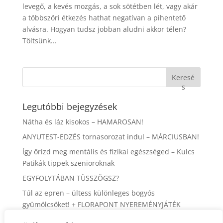
levegő, a kevés mozgás, a sok sötétben lét, vagy akár
a többszöri étkezés hathat negatívan a pihentető
alvásra. Hogyan tudsz jobban aludni akkor télen?
Töltsünk...
Keresé
s
Legutóbbi bejegyzések
Nátha és láz kisokos – HAMAROSAN!
ANYUTEST-EDZÉS tornasorozat indul – MÁRCIUSBAN!
Így őrizd meg mentális és fizikai egészséged – Kulcs
Patikák tippek szenioroknak
EGYFOLYTÁBAN TÜSSZÖGSZ?
Túl az epren – ültess különleges bogyós
gyümölcsöket! + FLORAPONT NYEREMÉNYJÁTÉK