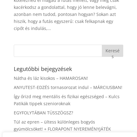
köteleznéd el magad a futás mellett, vagy még csak
kacérkodsz a gondolattal, hogy jó lenne belevágni,
azonban nem tudod, pontosan hogyan? Sokan azt
hiszik, hogy a futás egyszerű: csak felkapnak egy
cipőt és indulás,...
Keresé
s
Legutóbbi bejegyzések
Nátha és láz kisokos – HAMAROSAN!
ANYUTEST-EDZÉS tornasorozat indul – MÁRCIUSBAN!
Így őrizd meg mentális és fizikai egészséged – Kulcs
Patikák tippek szenioroknak
EGYFOLYTÁBAN TÜSSZÖGSZ?
Túl az epren – ültess különleges bogyós
gyümölcsöket! + FLORAPONT NYEREMÉNYJÁTÉK