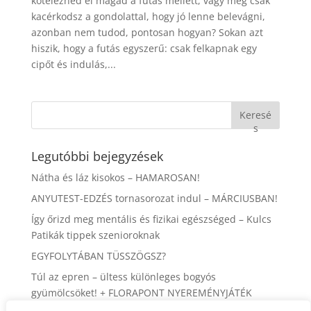
köteleznéd el magad a futás mellett, vagy még csak
kacérkodsz a gondolattal, hogy jó lenne belevágni,
azonban nem tudod, pontosan hogyan? Sokan azt
hiszik, hogy a futás egyszerű: csak felkapnak egy
cipőt és indulás,...
Keresé
s
Legutóbbi bejegyzések
Nátha és láz kisokos – HAMAROSAN!
ANYUTEST-EDZÉS tornasorozat indul – MÁRCIUSBAN!
Így őrizd meg mentális és fizikai egészséged – Kulcs
Patikák tippek szenioroknak
EGYFOLYTÁBAN TÜSSZÖGSZ?
Túl az epren – ültess különleges bogyós
gyümölcsöket! + FLORAPONT NYEREMÉNYJÁTÉK