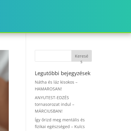
Keresé
s
Legutóbbi bejegyzések
Nátha és láz kisokos –
HAMAROSAN!
ANYUTEST-EDZÉS
tornasorozat indul –
MÁRCIUSBAN!
Így őrizd meg mentális és
fizikai egészséged – Kulcs