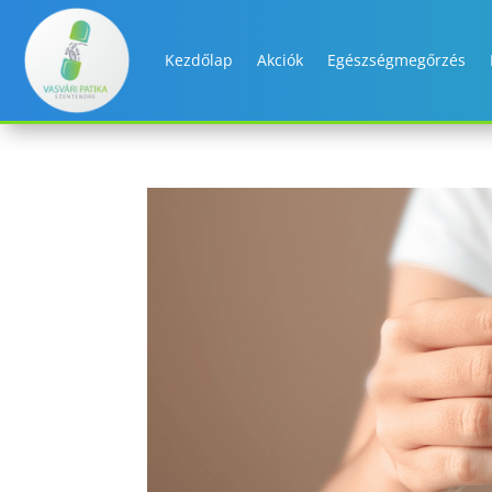
Kezdőlap
Akciók
Egészségmegőrzés