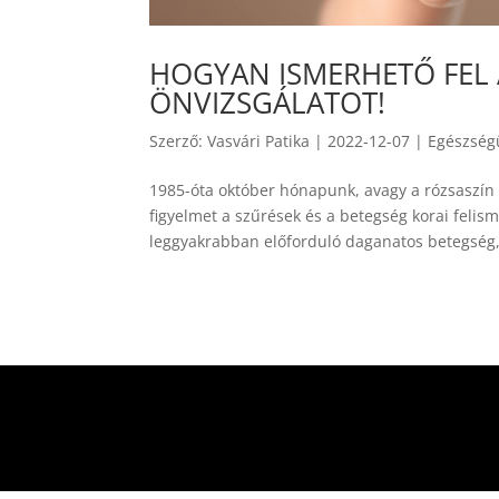
HOGYAN ISMERHETŐ FEL 
ÖNVIZSGÁLATOT!
Szerző:
Vasvári Patika
|
2022-12-07
|
Egészségü
1985-óta október hónapunk, avagy a rózsaszín 
figyelmet a szűrések és a betegség korai feli
leggyakrabban előforduló daganatos betegség, 