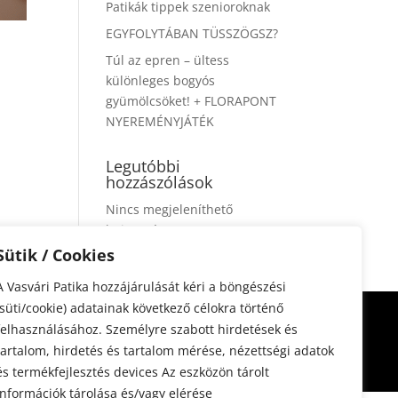
Patikák tippek szenioroknak
EGYFOLYTÁBAN TÜSSZÖGSZ?
Túl az epren – ültess
különleges bogyós
gyümölcsöket! + FLORAPONT
NYEREMÉNYJÁTÉK
Legutóbbi
hozzászólások
Nincs megjeleníthető
bejegyzés.
Sütik / Cookies
A Vasvári Patika hozzájárulását kéri a böngészési
(süti/cookie) adatainak következő célokra történő
felhasználásához. Személyre szabott hirdetések és
tartalom, hirdetés és tartalom mérése, nézettségi adatok
és termékfejlesztés devices Az eszközön tárolt
információk tárolása és/vagy elérése