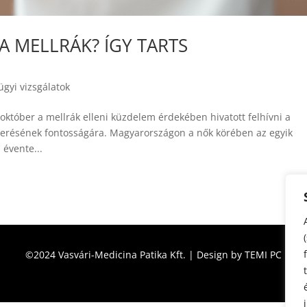
A MELLRÁK? ÍGY TARTS
gyi vizsgálatok
október a mellrák elleni küzdelem érdekében hivatott felhívni a
smerésének fontosságára. Magyarországon a nők körében az egyik
évente...
©2024 Vasvári-Medicina Patika Kft. | Design by TEMI PC